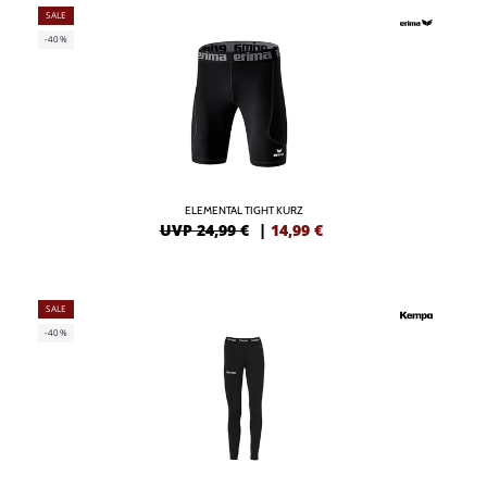
SALE
-40%
ELEMENTAL TIGHT KURZ
UVP 24,99 €
|
14,99
€
SALE
-40%