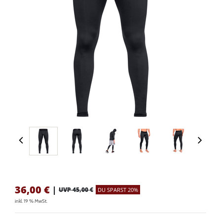
36,00
€
|
UVP 45,00 €
DU SPARST 20%
inkl. 19 % MwSt.