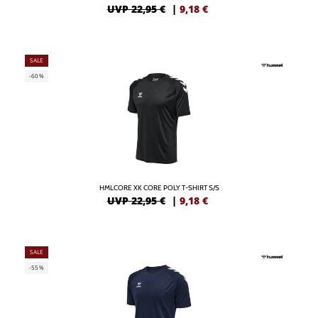
UVP 22,95 €
|
9,18
€
SALE
-60%
HMLCORE XK CORE POLY T-SHIRT S/S
UVP 22,95 €
|
9,18
€
SALE
-55%