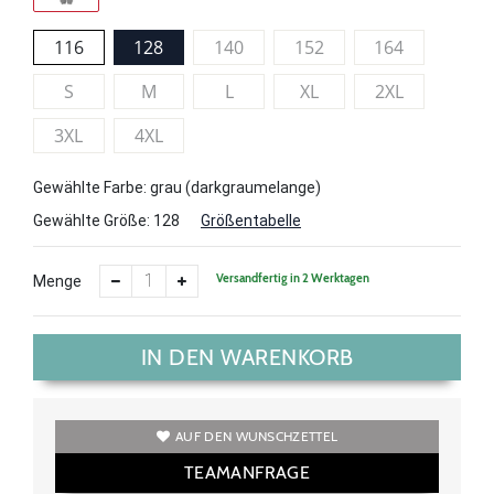
116
128
140
152
164
S
M
L
XL
2XL
3XL
4XL
Gewählte Farbe: grau (darkgraumelange)
Gewählte Größe:
128
Größentabelle
Versandfertig in 2 Werktagen
Menge
IN DEN WARENKORB
AUF DEN WUNSCHZETTEL
TEAMANFRAGE