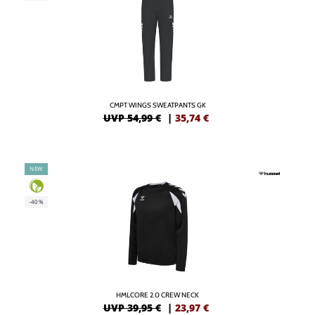
CMPT WINGS SWEATPANTS GK
UVP 54,99 €
|
35,74
€
NEW
-40%
HMLCORE 2.0 CREW NECK
UVP 39,95 €
|
23,97
€