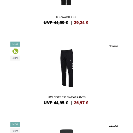
TORWARTHOSE
UVP 44,99 €
|
29,24
€
NEW
-40%
HMLCORE 2.0 SWEAT PANTS
UVP 44,95 €
|
26,97
€
NEW
-35%