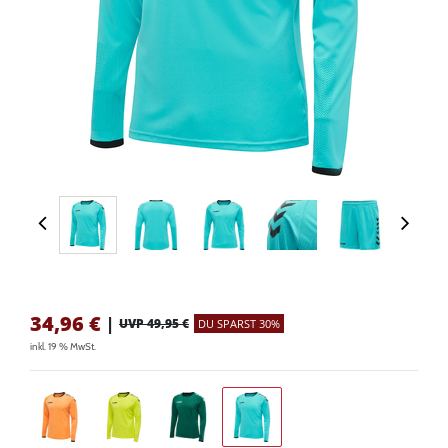
34,96
€
|
UVP 49,95 €
DU SPARST 30%
inkl. 19 % MwSt.