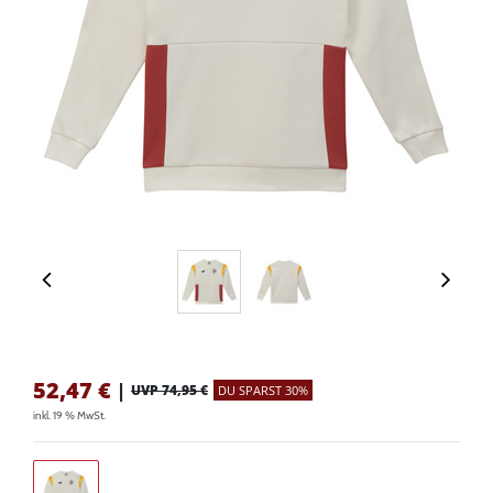
52,47
€
|
UVP 74,95 €
DU SPARST 30%
inkl. 19 % MwSt.