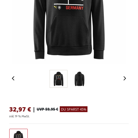
32,97
€
|
UVP 59,95 €
DU SPARST 45%
inkl. 19 % MwSt.