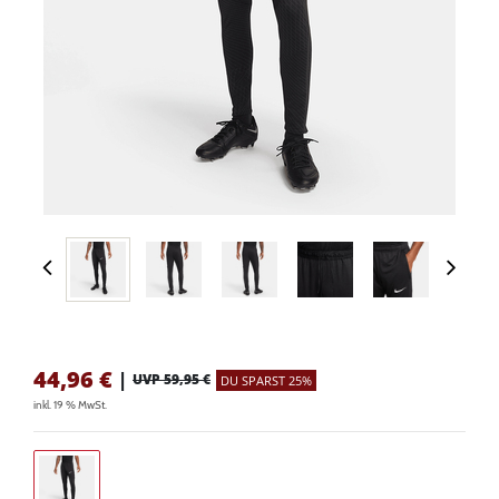
44,96
€
|
UVP 59,95 €
DU SPARST 25%
inkl. 19 % MwSt.