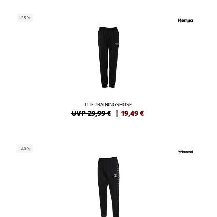
-35%
LITE TRAININGSHOSE
UVP 29,99 €
|
19,49
€
-40%