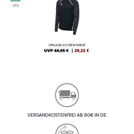
-35%
HMLLEAD 2.0 CREW SWEAT
UVP 44,95 €
|
29,22
€
VERSANDKOSTENFREI AB 80€ IN DE