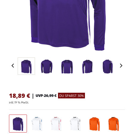
18,89
€
|
UVP 26,99 €
DU SPARST 30%
inkl. 19 % MwSt.