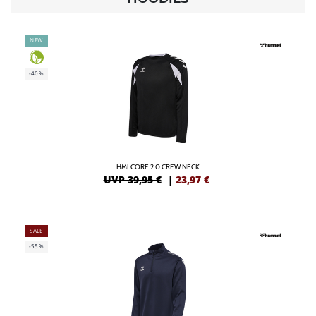
NEW
-40%
HMLCORE 2.0 CREW NECK
UVP 39,95 €
|
23,97
€
SALE
-55%