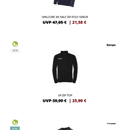
HMLCORE XK HALF ZIP POLY SWEAT
UVP 47,95 €
|
21,58
€
-35%
1/4 ZIP TOP
UVP 39,99 €
|
25,99
€
NEW