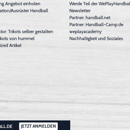
ng Angebot einholen
Werde Teil der WePlayHandball
ation/Ausrüster Handball
Newsletter
Partner: handball.net
Partner: Handball-Camp.de
tor: Trikots selber gestalten
weplayacademy
Trikots von hummel
Nachhaltigkeit und Soziales
ized Artikel
JETZT ANMELDEN
ALL.DE