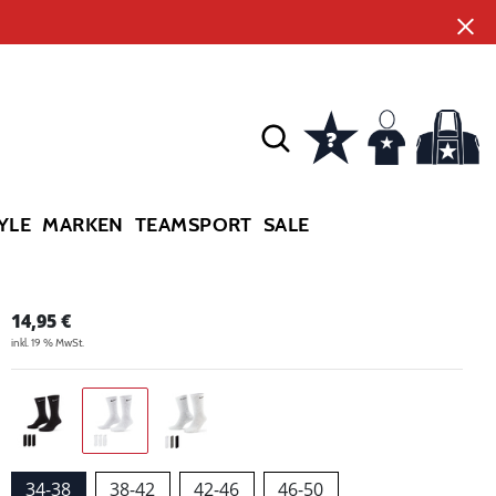
YLE
MARKEN
TEAMSPORT
SALE
14,95
€
inkl. 19 % MwSt.
34-38
38-42
42-46
46-50