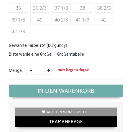
36
36 2/3
37 1/3
38
38 2/3
39 1/3
40
40 2/3
41 1/3
42
42 2/3
Gewählte Farbe: rot (burgundy)
Bitte wähle eine Größe
Größentabelle
Nicht länger verfügbar
Menge
IN DEN WARENKORB
AUF DEN WUNSCHZETTEL
TEAMANFRAGE