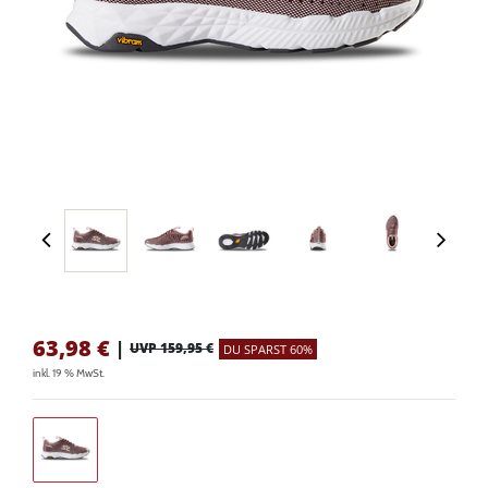
63,98
€
|
UVP 159,95 €
DU SPARST 60%
inkl. 19 % MwSt.