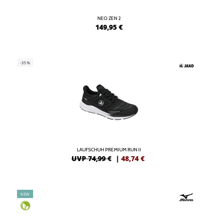
NEO ZEN 2
149,95
€
-35%
LAUFSCHUH PREMIUM RUN II
UVP 74,99 €
|
48,74
€
NEW