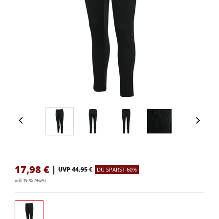
17,98
€
|
UVP 44,95 €
DU SPARST 60%
inkl. 19 % MwSt.