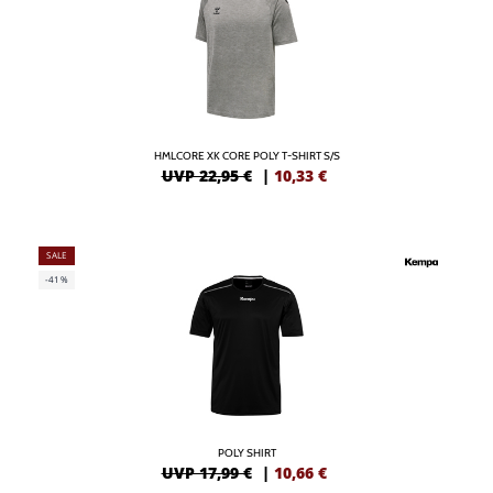
HMLCORE XK CORE POLY T-SHIRT S/S
UVP 22,95 €
|
10,33
€
SALE
-41%
POLY SHIRT
UVP 17,99 €
|
10,66
€