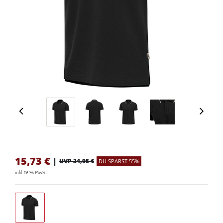
15,73
€
|
UVP 34,95 €
DU SPARST 55%
inkl. 19 % MwSt.