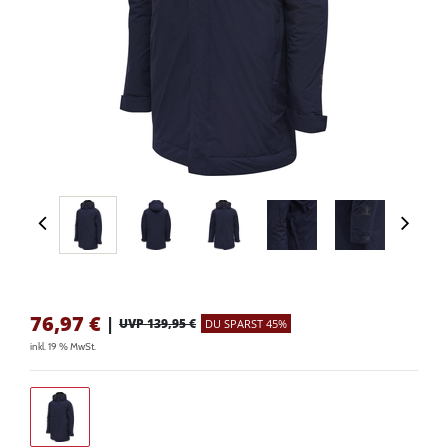
76,97
€
|
UVP 139,95 €
DU SPARST 45%
inkl. 19 % MwSt.