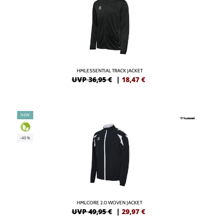
HMLESSENTIAL TRACK JACKET
UVP 36,95 €
|
18,47
€
NEW
-40%
HMLCORE 2.0 WOVEN JACKET
UVP 49,95 €
|
29,97
€