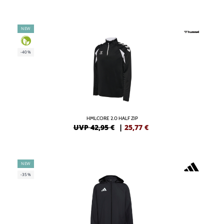
NEW
-40%
HMLCORE 2.0 HALF ZIP
UVP 42,95 €
|
25,77
€
NEW
-35%