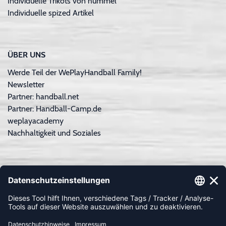
Individuelle Trikots von hummel
Individuelle spized Artikel
ÜBER UNS
Werde Teil der WePlayHandball Family!
Newsletter
Partner: handball.net
Partner: Handball-Camp.de
weplayacademy
Nachhaltigkeit und Soziales
ZAHLUNGSARTEN
Paypal
Apple Pay
Sofortüberweisung