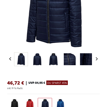
46,72
€
|
UVP 84,95 €
DU SPARST 45%
inkl. 19 % MwSt.