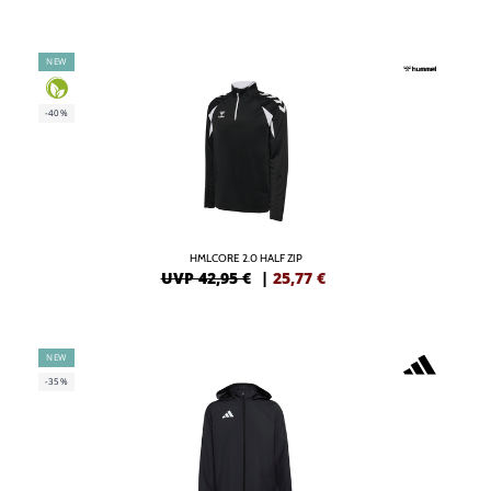
NEW
-40%
HMLCORE 2.0 HALF ZIP
UVP 42,95 €
|
25,77
€
NEW
-35%