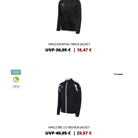
HMLESSENTIAL TRACK JACKET
UVP 36,95 €
|
18,47
€
NEW
-40%
HMLCORE 2.0 WOVEN JACKET
UVP 49,95 €
|
29,97
€