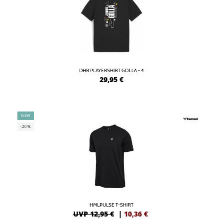
DHB PLAYERSHIRT GOLLA - 4
29,95
€
NEW
-20%
HMLPULSE T-SHIRT
UVP 12,95 €
|
10,36
€