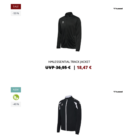
SALE
-50%
HMLESSENTIAL TRACK JACKET
UVP 36,95 €
|
18,47
€
NEW
-40%