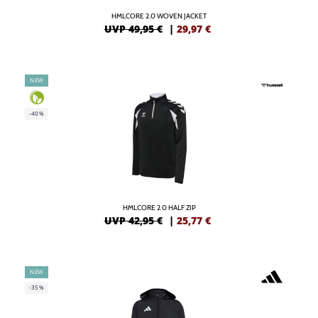
HMLCORE 2.0 WOVEN JACKET
UVP 49,95 €
|
29,97
€
NEW
-40%
HMLCORE 2.0 HALF ZIP
UVP 42,95 €
|
25,77
€
NEW
-35%