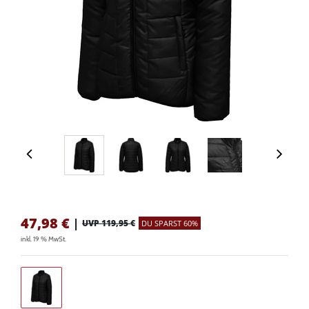
47,98
€
|
UVP 119,95 €
DU SPARST 60%
inkl. 19 % MwSt.