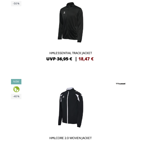
-50%
HMLESSENTIAL TRACK JACKET
UVP 36,95 €
|
18,47
€
NEW
-40%
HMLCORE 2.0 WOVEN JACKET