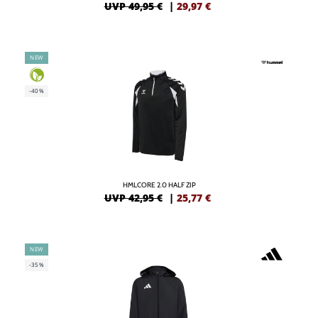
UVP 49,95 €
|
29,97
€
NEW
-40%
HMLCORE 2.0 HALF ZIP
UVP 42,95 €
|
25,77
€
NEW
-35%