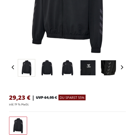
29,23
€
|
UVP 64,95 €
DU SPARST 55%
inkl. 19 % MwSt.