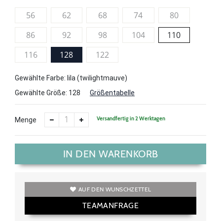
56
62
68
74
80
86
92
98
104
110
116
128
122
Gewählte Farbe: lila (twilightmauve)
Gewählte Größe:
128
Größentabelle
Versandfertig in 2 Werktagen
Menge
IN DEN WARENKORB
AUF DEN WUNSCHZETTEL
TEAMANFRAGE