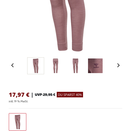
17,97
€
|
UVP 29,95 €
DU SPARST 40%
inkl. 19 % MwSt.