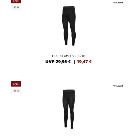
SALE
-35%
FIRST SEAMLESS TIGHTS
UVP 29,95 €
|
19,47
€
SALE
-35%