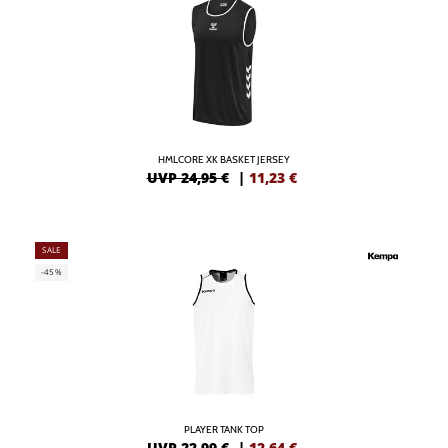
HMLCORE XK BASKET JERSEY
UVP 24,95 €
|
11,23
€
SALE
-45%
PLAYER TANK TOP
UVP 22,99 €
|
12,64
€