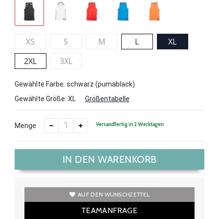
XS
S
M
L
XL
2XL
3XL
Gewählte Farbe: schwarz (pumablack)
Gewählte Größe:
XL
Größentabelle
Versandfertig in 2 Werktagen
Menge
IN DEN WARENKORB
AUF DEN WUNSCHZETTEL
TEAMANFRAGE