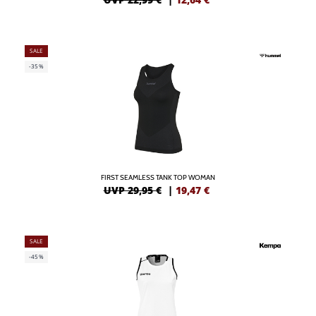
SALE
-35%
FIRST SEAMLESS TANK TOP WOMAN
UVP 29,95 €
|
19,47
€
SALE
-45%