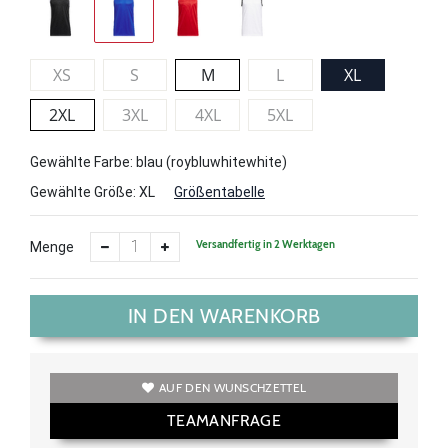
XS
S
M
L
XL
2XL
3XL
4XL
5XL
Gewählte Farbe: blau (roybluwhitewhite)
Gewählte Größe:
XL
Größentabelle
Versandfertig in 2 Werktagen
Menge
IN DEN WARENKORB
AUF DEN WUNSCHZETTEL
TEAMANFRAGE