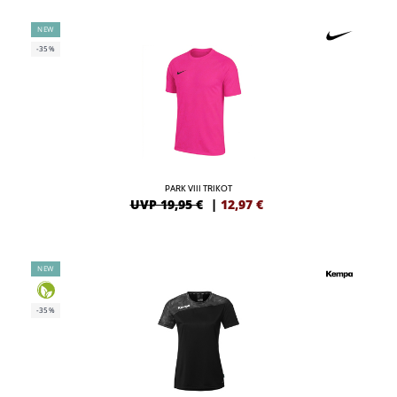
NEW
-35%
PARK VIII TRIKOT
UVP 19,95 €
|
12,97
€
NEW
-35%