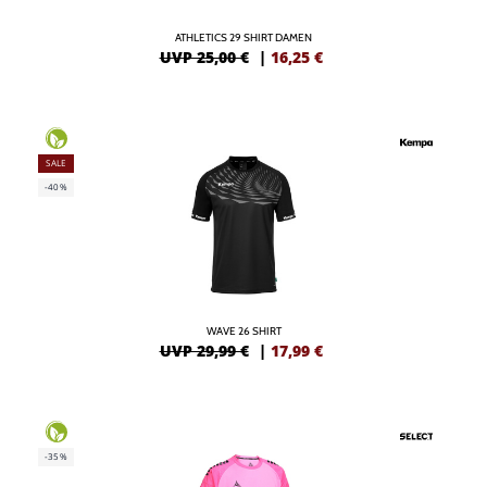
ATHLETICS 29 SHIRT DAMEN
UVP 25,00 €
|
16,25
€
SALE
-40%
WAVE 26 SHIRT
UVP 29,99 €
|
17,99
€
-35%