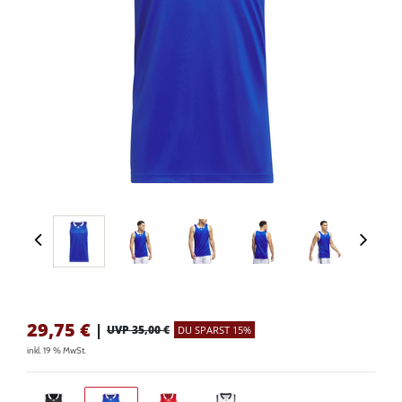
29,75
€
|
UVP 35,00 €
DU SPARST 15%
inkl. 19 % MwSt.