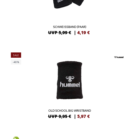
SCHWEISSBAND (PAAR)
UVP 5,99 €
|
4,19
€
SALE
-40%
OLD SCHOOL BIG WRISTBAND
UVP 9,95 €
|
5,97
€