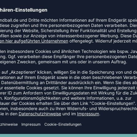
ÜBER UNS
ng Angebot einholen
Werde Teil der WePlayHandball
ation/Ausrüster Handball
Newsletter
Partner: handball.net
Partner: Handball-Camp.de
tor: Trikots selber gestalten
weplayacademy
Trikots von hummel
Nachhaltigkeit und Soziales
ized Artikel