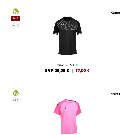
SALE
-40%
WAVE 26 SHIRT
UVP 29,99 €
|
17,99
€
-35%