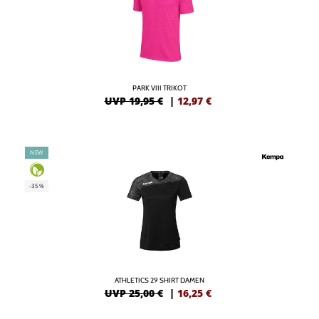
PARK VIII TRIKOT
UVP 19,95 €
|
12,97
€
NEW
-35%
ATHLETICS 29 SHIRT DAMEN
UVP 25,00 €
|
16,25
€