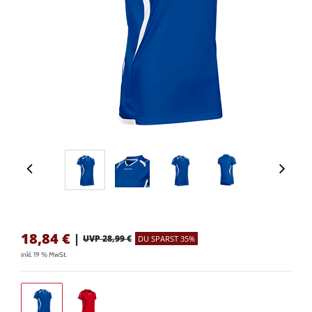
18,84
€
|
UVP 28,99 €
DU SPARST 35%
inkl. 19 % MwSt.