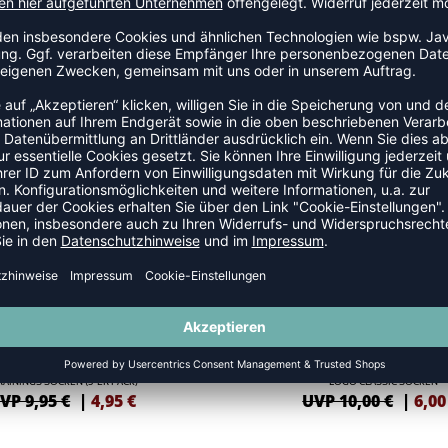
NEW
-40%
RAININGS SOCKEN (3-ER PACK)
LOGO CLASSIC SOCKEN
VP 9,95 €
|
4,95
€
UVP 10,00 €
|
6,00