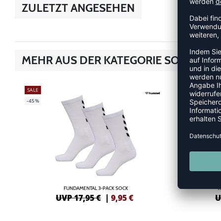
ZULETZT ANGESEHEN
MEHR AUS DER KATEGORIE SOCKEN
SALE
SALE
-45%
-50%
FUNDAMENTAL 3-PACK SOCK
T
UVP 17,95 €
|
9,95
€
U