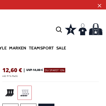
YLE
MARKEN
TEAMSPORT
SALE
12,60
€
|
UVP 14,00 €
DU SPARST 10%
inkl. 19 % MwSt.