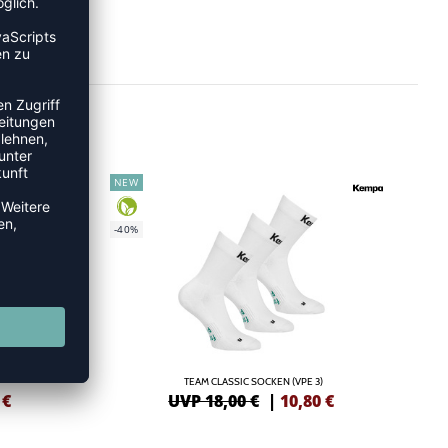
NEW
-40%
TEAM CLASSIC SOCKEN (VPE 3)
€
UVP 18,00 €
|
10,80
€