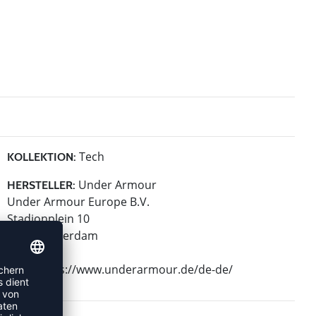
Tech
KOLLEKTION:
Under Armour
HERSTELLER:
Under Armour Europe B.V.
Stadionplein 10
1076 Amsterdam
NL
Web: https://www.underarmour.de/de-de/