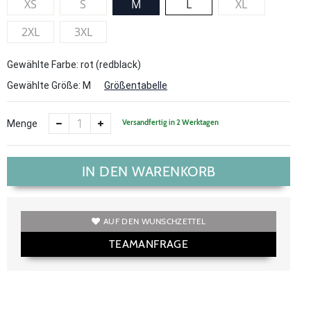
XS
S
M
L
XL
2XL
3XL
Gewählte Farbe: rot (redblack)
Gewählte Größe:
M
Größentabelle
Versandfertig in 2 Werktagen
Menge
IN DEN WARENKORB
AUF DEN WUNSCHZETTEL
TEAMANFRAGE