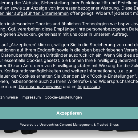
SALE
-60%