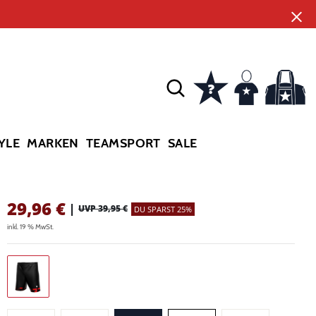
YLE
MARKEN
TEAMSPORT
SALE
29,96
€
|
UVP 39,95 €
DU SPARST 25%
inkl. 19 % MwSt.