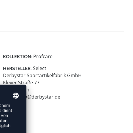
Profcare
KOLLEKTION:
Select
HERSTELLER:
Derbystar Sportartikelfabrik GmbH
Klever Straße 77
47574 Goch
E-Mail:
info@derbystar.de