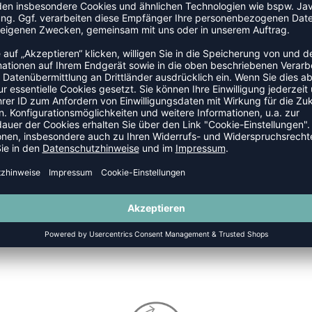
DAGEN
SALE
-35%
PRN KNEE PAD 5MM
PROTECTION KNEE SHORT SLE
39,95
€
UVP 24,95 €
|
16,2