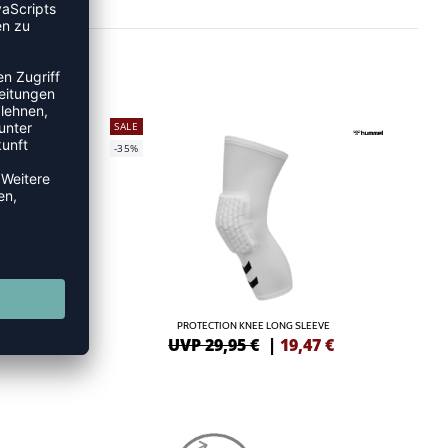
SALE
-35%
EVE
PROTECTION KNEE LONG SLEEVE
2
€
UVP 29,95 €
|
19,47
€