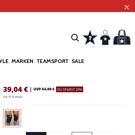
YLE
MARKEN
TEAMSPORT
SALE
39,04
€
|
UVP 54,99 €
DU SPARST 29%
inkl. 19 % MwSt.