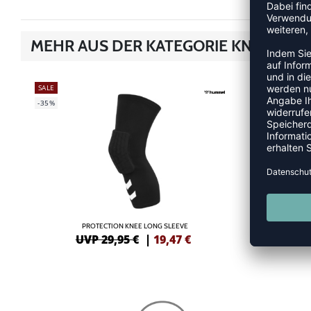
MEHR AUS DER KATEGORIE KNIEBAN
SALE
SALE
-35%
PROTECTION KNEE LONG SLEEVE
UVP 29,95 €
|
19,47
€