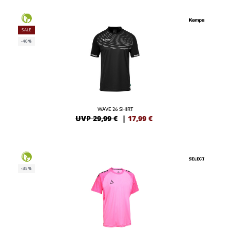
SALE
-40%
WAVE 26 SHIRT
UVP 29,99 €
|
17,99
€
-35%