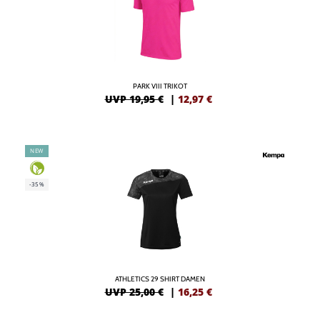
PARK VIII TRIKOT
UVP 19,95 €
|
12,97
€
NEW
-35%
ATHLETICS 29 SHIRT DAMEN
UVP 25,00 €
|
16,25
€