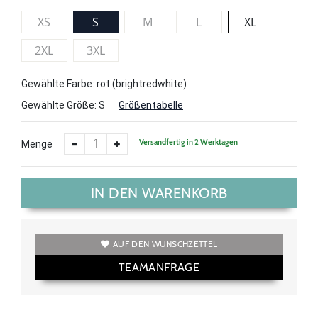
XS
S
M
L
XL
2XL
3XL
Gewählte Farbe: rot (brightredwhite)
Gewählte Größe:
S
Größentabelle
Versandfertig in 2 Werktagen
Menge
IN DEN WARENKORB
AUF DEN WUNSCHZETTEL
TEAMANFRAGE