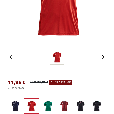
11,95
€
|
UVP 21,95 €
DU SPARST 46%
inkl. 19 % MwSt.