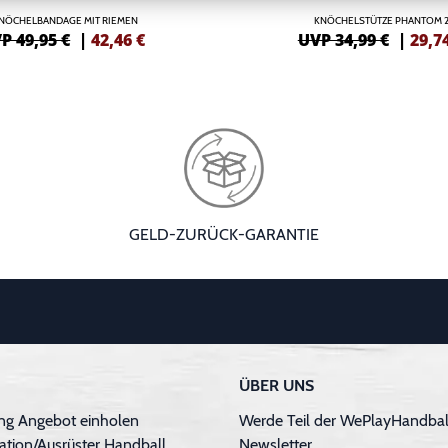
NÖCHELBANDAGE MIT RIEMEN
KNÖCHELSTÜTZE PHANTOM 2
P 49,95 €
|
42,46
€
UVP 34,99 €
|
29,7
GELD-ZURÜCK-GARANTIE
ÜBER UNS
ng Angebot einholen
Werde Teil der WePlayHandball
ation/Ausrüster Handball
Newsletter