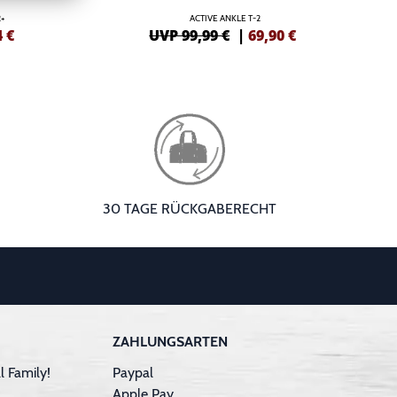
+
ACTIVE ANKLE T-2
4
€
UVP 99,99 €
|
69,90
€
30 TAGE RÜCKGABERECHT
ZAHLUNGSARTEN
 Family!
Paypal
Apple Pay