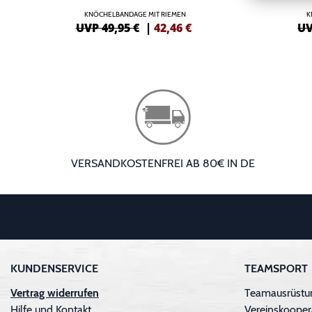
KNÖCHELBANDAGE MIT RIEMEN
K
UVP 49,95 €
|
42,46
€
UV
VERSANDKOSTENFREI AB 80€ IN DE
KUNDENSERVICE
TEAMSPORT
Vertrag widerrufen
Teamausrüstu
Hilfe und Kontakt
Vereinskooper