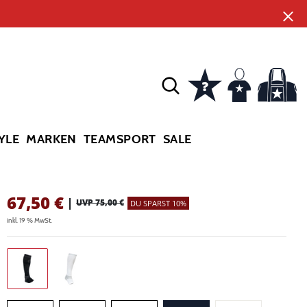
YLE
MARKEN
TEAMSPORT
SALE
67,50
€
|
UVP 75,00 €
DU SPARST 10%
inkl. 19 % MwSt.