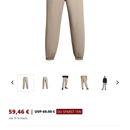
59,46
€
|
UVP 69,95 €
DU SPARST 15%
inkl. 19 % MwSt.