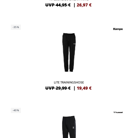
UVP 44,95 €
|
26,97
€
-35%
LITE TRAININGSHOSE
UVP 29,99 €
|
19,49
€
-40%