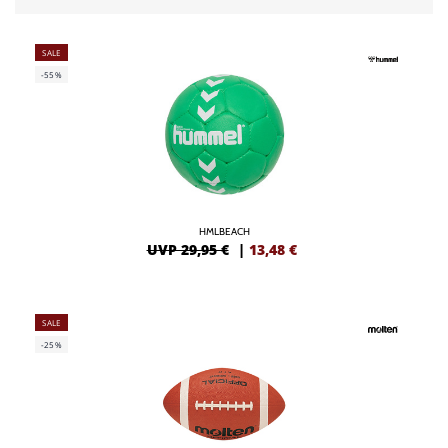
SALE
-55%
HMLBEACH
UVP 29,95 €
|
13,48
€
SALE
-25%