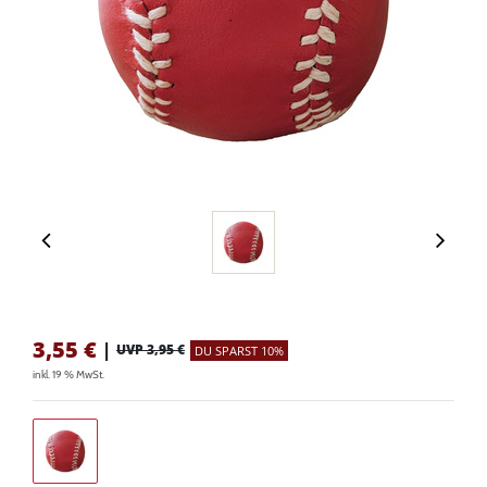
3,55
€
|
UVP 3,95 €
DU SPARST 10%
inkl. 19 % MwSt.