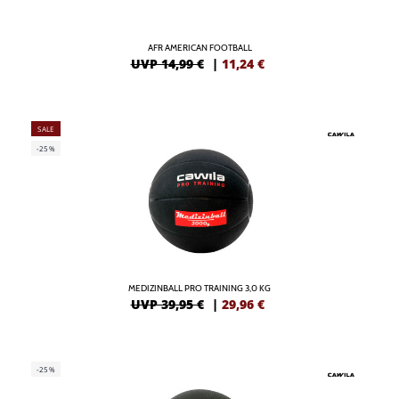
AFR AMERICAN FOOTBALL
UVP 14,99 €
|
11,24
€
SALE
-25%
MEDIZINBALL PRO TRAINING 3,0 KG
UVP 39,95 €
|
29,96
€
-25%