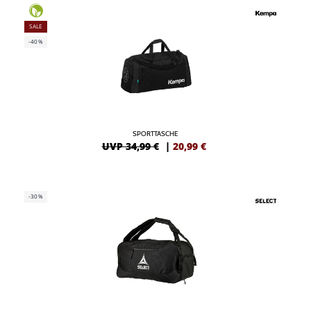
SALE
-40%
SPORTTASCHE
UVP 34,99 €
|
20,99
€
-30%