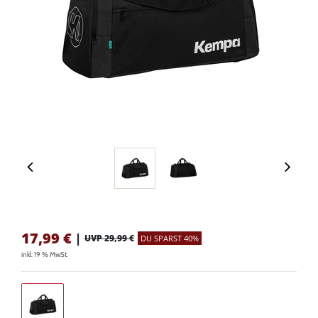
17,99
€
|
UVP 29,99 €
DU SPARST 40%
inkl. 19 % MwSt.