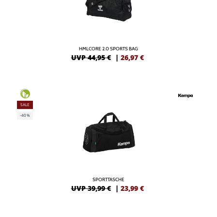
HMLCORE 2.0 SPORTS BAG
UVP 44,95 €
|
26,97
€
SALE
-40%
SPORTTASCHE
UVP 39,99 €
|
23,99
€