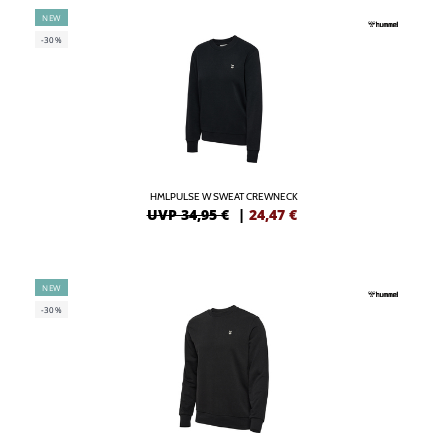
NEW
-30%
HMLPULSE W SWEAT CREWNECK
UVP 34,95 €
|
24,47
€
NEW
-30%