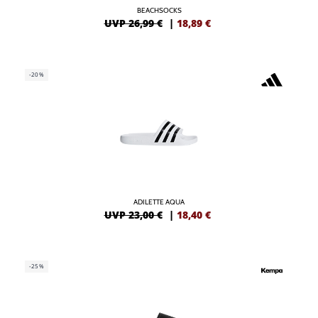
BEACHSOCKS
UVP 26,99 €
|
18,89
€
-20%
ADILETTE AQUA
UVP 23,00 €
|
18,40
€
-25%