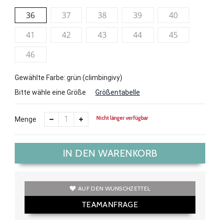
36
37
38
39
40
41
42
43
44
45
46
Gewählte Farbe: grün (climbingivy)
Bitte wähle eine Größe
Größentabelle
Nicht länger verfügbar
Menge
IN DEN WARENKORB
AUF DEN WUNSCHZETTEL
TEAMANFRAGE