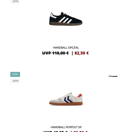
-25%
HANDBALL SPEZIAL
UVP 110,00 €
|
82,50
€
NEW
-20%
HANDBALL PERFEKT SP