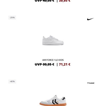
UVP 49,95 €
|
39,95
€
-29%
AIR FORCE 1 LE KIDS
UVP 99,95 €
|
71,21
€
-40%