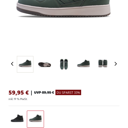
59,95
€
|
UVP 89,95 €
DU SPARST 33%
inkl. 19 % MwSt.