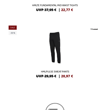
HMLTE FUNDAMENTAL MID WAIST TIGHTS
UVP 37,95 €
|
22,77
€
SALE
-30%
HMLPULSE SWEAT PANTS
UVP 29,95 €
|
20,97
€