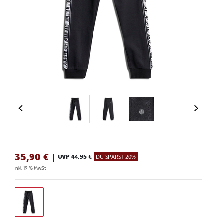
35,90
€
|
UVP 44,95 €
DU SPARST 20%
inkl. 19 % MwSt.