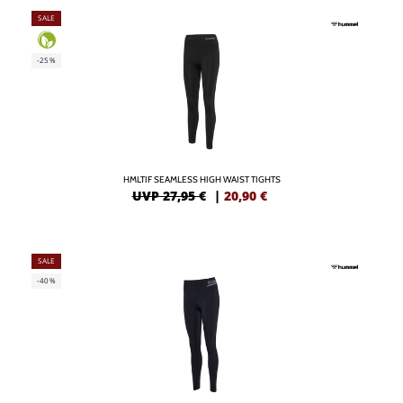
SALE
-25%
HMLTIF SEAMLESS HIGH WAIST TIGHTS
UVP 27,95 €
|
20,90
€
SALE
-40%