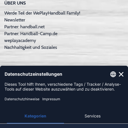
ÜBER UNS
Werde Teil der WePlayHandball Family!
Newsletter
Partner: handball.net
Partner: Handball-Camp.de
weplayacademy
Nachhaltigkeit und Soziales
ZAHLUNGSARTEN
Paypal
Apple Pay
Sofortüberweisung
Kreditkarte
Rechnungskauf
Vorkasse