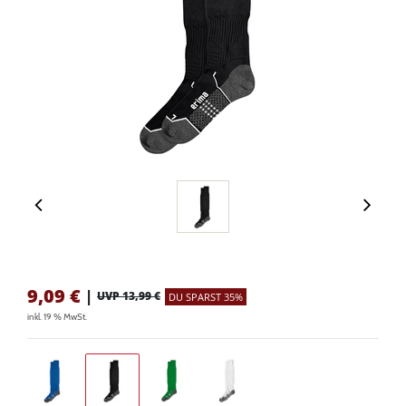
9,09
€
|
UVP 13,99 €
DU SPARST 35%
inkl. 19 % MwSt.