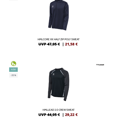
HMLCORE XK HALF ZIP POLY SWEAT
UVP 47,95 €
|
21,58
€
NEW
-35%
HMLLEAD 2.0 CREW SWEAT
UVP 44,95 €
|
29,22
€