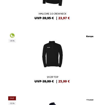
HMLCORE 2.0 CREW NECK
UVP 39,95 €
|
23,97
€
-35%
1/4 ZIP TOP
UVP 39,99 €
|
25,99
€
SALE
-55%