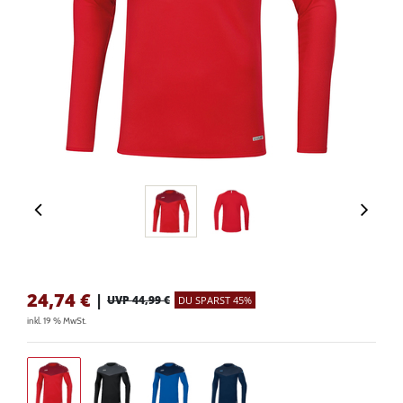
24,74
€
|
UVP 44,99 €
DU SPARST 45%
inkl. 19 % MwSt.