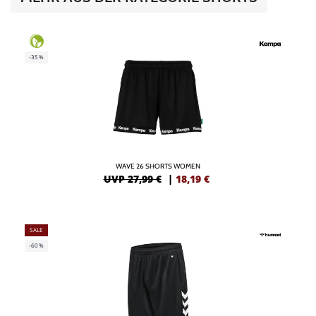
-35%
WAVE 26 SHORTS WOMEN
UVP 27,99 €
|
18,19
€
SALE
-60%