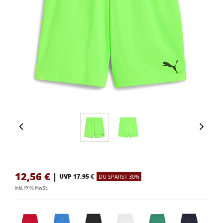
12,56
€
|
UVP 17,95 €
DU SPARST 30%
inkl. 19 % MwSt.