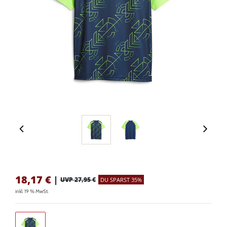
18,17
€
|
UVP 27,95 €
DU SPARST 35%
inkl. 19 % MwSt.