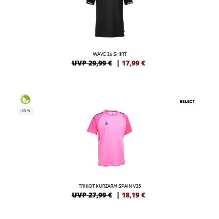
WAVE 26 SHIRT
UVP 29,99 €
|
17,99
€
-35%
TRIKOT KURZARM SPAIN V25
UVP 27,99 €
|
18,19
€