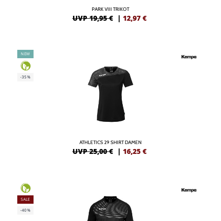
PARK VIII TRIKOT
UVP 19,95 €
|
12,97
€
NEW
-35%
ATHLETICS 29 SHIRT DAMEN
UVP 25,00 €
|
16,25
€
SALE
-40%