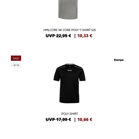
HMLCORE XK CORE POLY T-SHIRT S/S
UVP 22,95 €
|
10,33
€
SALE
-41%
POLY SHIRT
UVP 17,99 €
|
10,66
€