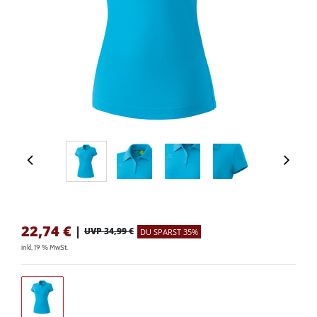
22,74
€
|
UVP 34,99 €
DU SPARST 35%
inkl. 19 % MwSt.