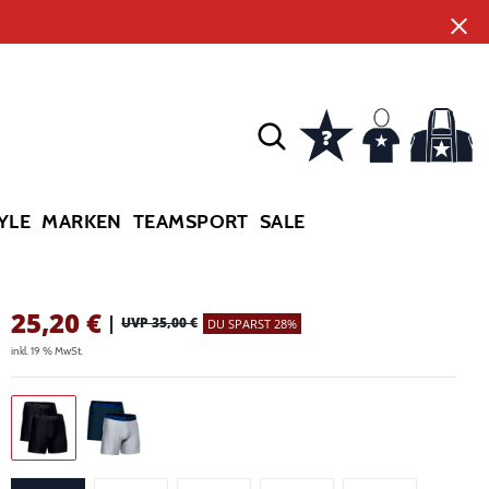
YLE
MARKEN
TEAMSPORT
SALE
25,20
€
|
UVP 35,00 €
DU SPARST 28%
inkl. 19 % MwSt.