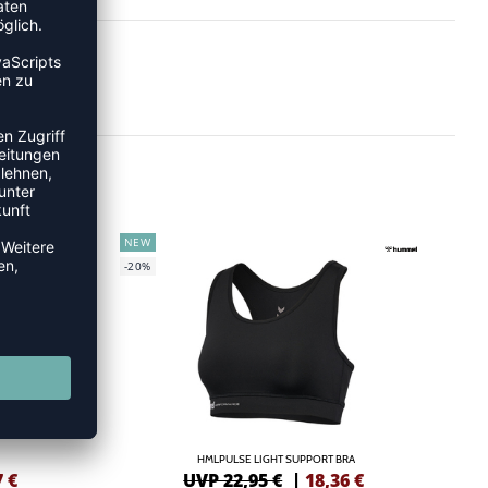
NEW
-20%
HMLPULSE LIGHT SUPPORT BRA
7
€
UVP 22,95 €
|
18,36
€