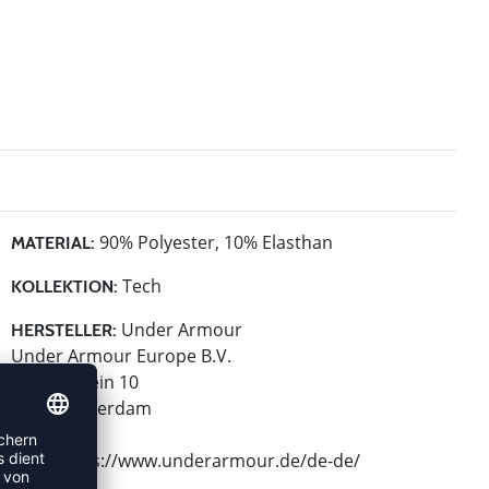
90% Polyester, 10% Elasthan
MATERIAL:
Tech
KOLLEKTION:
Under Armour
HERSTELLER:
Under Armour Europe B.V.
Stadionplein 10
1076 Amsterdam
NL
Web: https://www.underarmour.de/de-de/