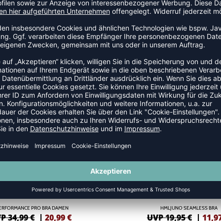
SCHE
-40%
ERFORMANCE PRO BRA DAMEN
HMLJUNO SEAMLESS BRA
P 34,99 €
|
20,99
€
UVP 19,95 €
|
11,9