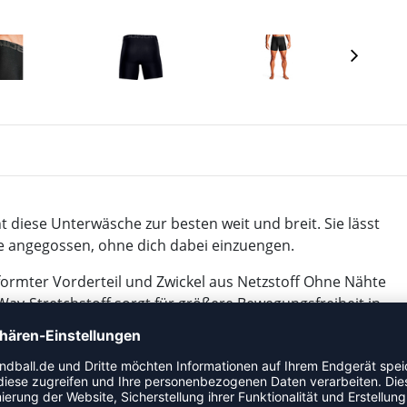
diese Unterwäsche zur besten weit und breit. Sie lässt
ie angegossen, ohne dich dabei einzuengen.
formter Vorderteil und Zwickel aus Netzstoff Ohne Nähte
Way-Stretchstoff sorgt für größere Bewegungsfreiheit in
ocknet sehr schnell Performancebund mit Wortmarke in
rjocks® pro Pack Innenbeinlänge: 15 cm 90 %