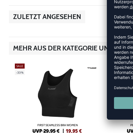
ZULETZT ANGESEHEN
MEHR AUS DER KATEGORIE UNTERWÄ
SALE
-33%
SALE
-40%
FIRST SEAMLESS BRA WOMEN
P
UVP 29,95 €
|
19,95
€
UV