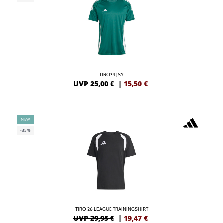
TIRO24 JSY
UVP 25,00 €
|
15,50
€
NEW
-35%
TIRO 26 LEAGUE TRAININGSHIRT
UVP 29,95 €
|
19,47
€