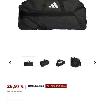
26,97
€
|
UVP 44,95 €
DU SPARST 40%
inkl. 19 % MwSt.