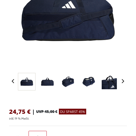
24,75
€
|
UVP 45,00 €
DU SPARST 45%
inkl. 19 % MwSt.