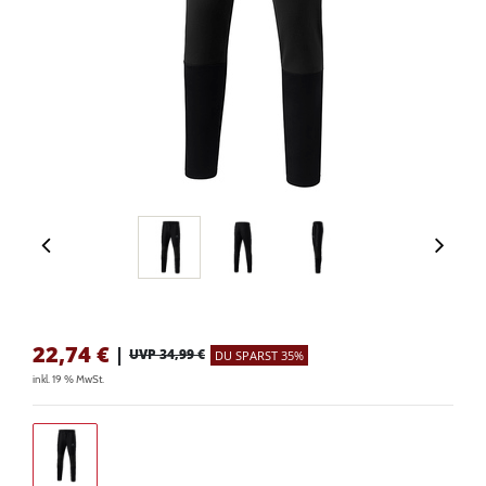
22,74
€
|
UVP 34,99 €
DU SPARST 35%
inkl. 19 % MwSt.