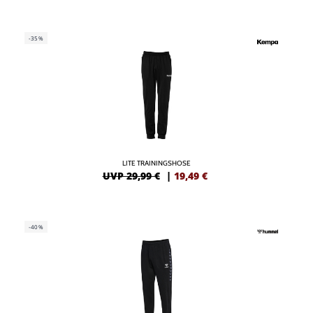
-35%
LITE TRAININGSHOSE
UVP 29,99 €
|
19,49
€
-40%