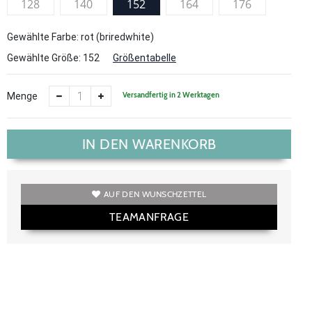
128
140
152
164
176
Gewählte Farbe: rot (briredwhite)
Gewählte Größe:
152
Größentabelle
Versandfertig in 2 Werktagen
Menge
IN DEN WARENKORB
AUF DEN WUNSCHZETTEL
TEAMANFRAGE