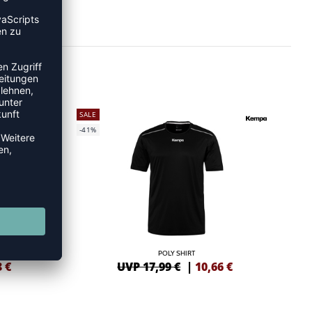
SALE
-41%
 S/S
POLY SHIRT
3
€
UVP 17,99 €
|
10,66
€