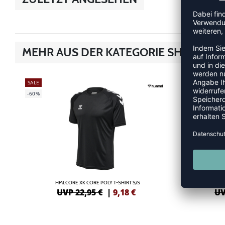
MEHR AUS DER KATEGORIE SHIRTS
SALE
SALE
-60%
-55%
HMLCORE XK CORE POLY T-SHIRT S/S
HML
UVP 22,95 €
|
9,18
€
UV