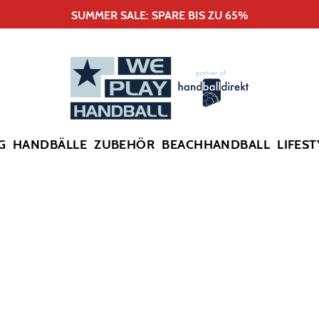
SUMMER SALE: SPARE BIS ZU 65%
G
HANDBÄLLE
ZUBEHÖR
BEACHHANDBALL
LIFEST