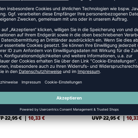
SALE
-55%
CORE XK CORE POLY T-SHIRT S/S
HMLCORE XK CORE POLY T-SHIRT
P 22,95 €
|
10,33
€
UVP 22,95 €
|
10,3