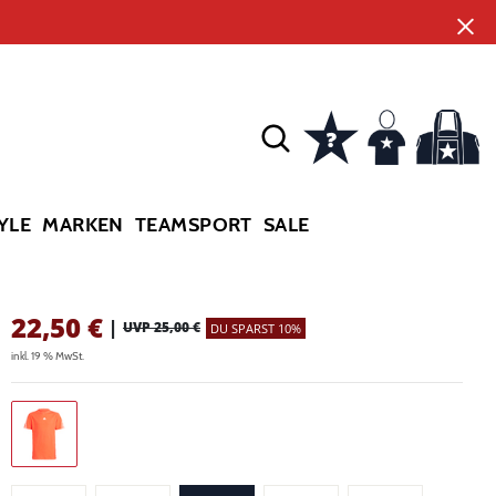
YLE
MARKEN
TEAMSPORT
SALE
22,50
€
|
UVP 25,00 €
DU SPARST 10%
inkl. 19 % MwSt.