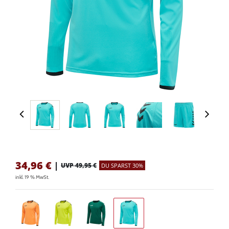
34,96
€
|
UVP 49,95 €
DU SPARST 30%
inkl. 19 % MwSt.