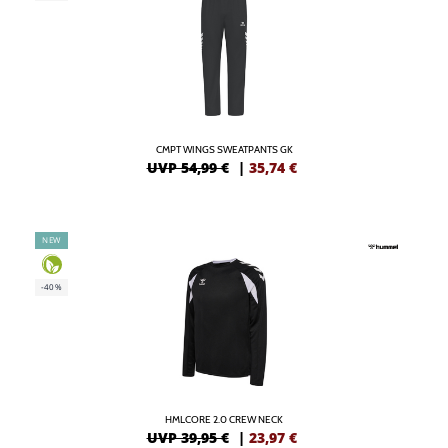
CMPT WINGS SWEATPANTS GK
UVP 54,99 €
|
35,74
€
NEW
-40%
HMLCORE 2.0 CREW NECK
UVP 39,95 €
|
23,97
€