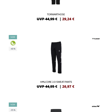
TORWARTHOSE
UVP 44,99 €
|
29,24
€
NEW
-40%
HMLCORE 2.0 SWEAT PANTS
UVP 44,95 €
|
26,97
€
NEW
-35%