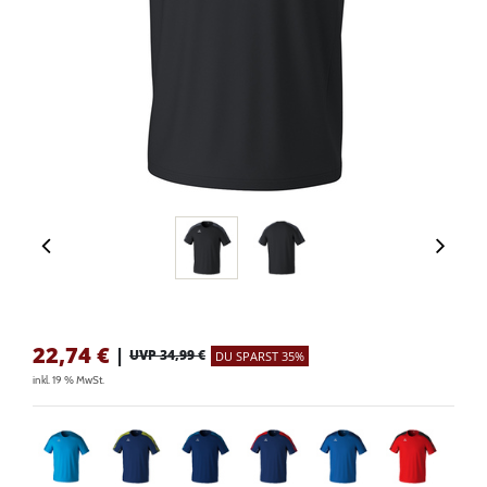
22,74
€
|
UVP 34,99 €
DU SPARST 35%
inkl. 19 % MwSt.