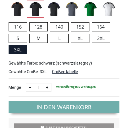
116
128
140
152
164
S
M
L
XL
2XL
3XL
Gewählte Farbe: schwarz (schwarzslategrey)
Gewählte Größe:
3XL
Größentabelle
Versandfertig in 5 Werktagen
Menge
IN DEN WARENKORB
AUF DEN WUNSCHZETTEL