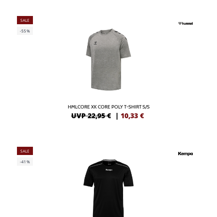
SALE
-55%
HMLCORE XK CORE POLY T-SHIRT S/S
UVP 22,95 €
|
10,33
€
SALE
-41%