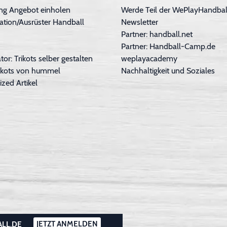
ng Angebot einholen
Werde Teil der WePlayHandball
ation/Ausrüster Handball
Newsletter
Partner: handball.net
Partner: Handball-Camp.de
tor: Trikots selber gestalten
weplayacademy
Trikots von hummel
Nachhaltigkeit und Soziales
ized Artikel
JETZT ANMELDEN
ALL.DE