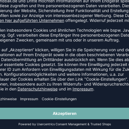
– mit dieser Curved Snapback setzt du ein klares
ung für Gidsel und die Füchse Berlin.
-20%