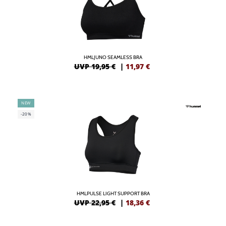
HMLJUNO SEAMLESS BRA
UVP 19,95 €
|
11,97
€
NEW
-20%
HMLPULSE LIGHT SUPPORT BRA
UVP 22,95 €
|
18,36
€