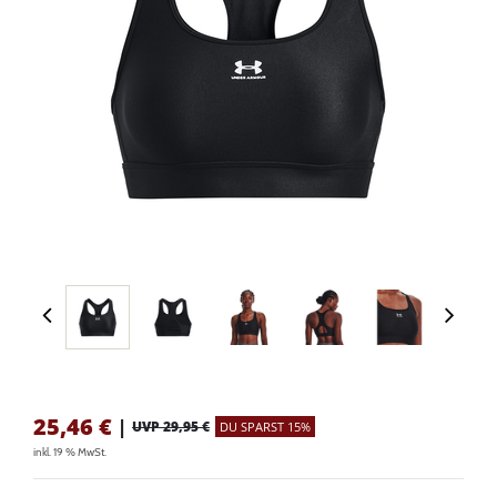
25,46
€
|
UVP 29,95 €
DU SPARST 15%
inkl. 19 % MwSt.