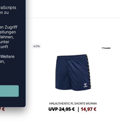
-40%
ANTS
HMLAUTHENTIC PL SHORTS WOMAN
7
€
UVP 24,95 €
|
14,97
€