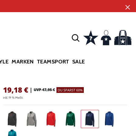
YLE
MARKEN
TEAMSPORT
SALE
19,18
€
|
UVP 47,95 €
DU SPARST 60%
inkl. 19 % MwSt.