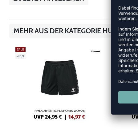
MEHR AUS DER KATEGORIE HUMMEL 
SALE
-40%
-40%
HMLAUTHENTIC PL SHORTS WOMAN
UVP 24,95 €
|
14,97
€
UV