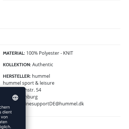
100% Polyester - KNIT
MATERIAL:
Authentic
KOLLEKTION:
hummel
HERSTELLER:
hummel sport & leisure
Leverkusenstr. 54
22761 Hamburg
E-Mail:
onlinesupportDE@hummel.dk