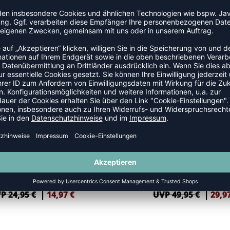
AUTHENTIC
-40%
HMLAUTHENTIC PL SHORTS
HMLAUTHENTIC CO TRAINING P
P 24,95 €
|
14,97
€
UVP 49,95 €
|
29,9