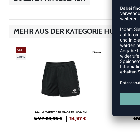
MEHR AUS DER KATEGORIE HUMMEL 
SALE
-40%
-40%
HMLAUTHENTIC PL SHORTS WOMAN
UVP 24,95 €
|
14,97
€
UV