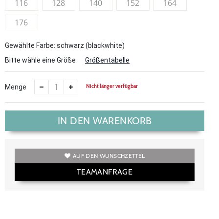
116
128
140
152
164
176
Gewählte Farbe: schwarz (blackwhite)
Bitte wähle eine Größe
Größentabelle
Nicht länger verfügbar
Menge
IN DEN WARENKORB
AUF DEN WUNSCHZETTEL
TEAMANFRAGE