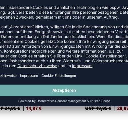
AUTHENTIC
-40%
HMLAUTHENTIC PL SHORTS
HMLAUTHENTIC CO TRAINING P
P 24,95 €
|
14,97
€
UVP 49,95 €
|
29,9