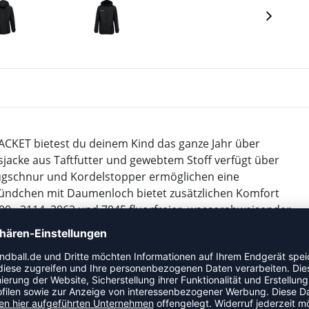
CKET bietest du deinem Kind das ganze Jahr über
jacke aus Taftfutter und gewebtem Stoff verfügt über
ugschnur und Kordelstopper ermöglichen eine
ndchen mit Daumenloch bietet zusätzlichen Komfort
00 - 2114, 3062 und 7045 fluorfreier, wasserabweisender
btem Winkelband und gedruckten Logos zusammen.