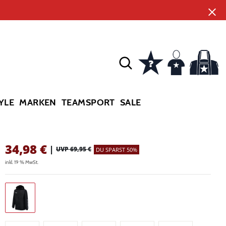
YLE
MARKEN
TEAMSPORT
SALE
34,98
€
|
UVP 69,95 €
DU SPARST 50%
inkl. 19 % MwSt.