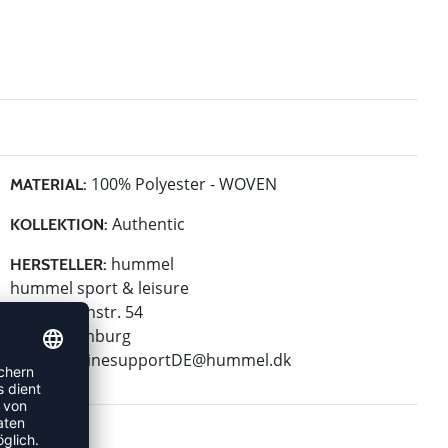
100% Polyester - WOVEN
MATERIAL:
Authentic
KOLLEKTION:
hummel
HERSTELLER:
hummel sport & leisure
Leverkusenstr. 54
22761 Hamburg
E-Mail:
onlinesupportDE@hummel.dk