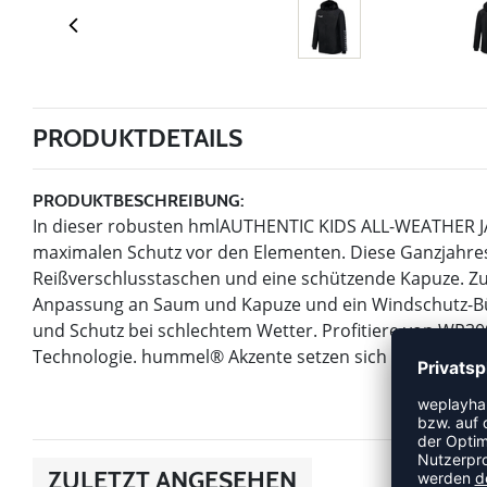
PRODUKTDETAILS
PRODUKTBESCHREIBUNG:
In dieser robusten hmlAUTHENTIC KIDS ALL-WEATHER JA
maximalen Schutz vor den Elementen. Diese Ganzjahres
Reißverschlusstaschen und eine schützende Kapuze. Z
Anpassung an Saum und Kapuze und ein Windschutz-Bü
und Schutz bei schlechtem Wetter. Profitiere von WP30
Technologie. hummel® Akzente setzen sich aus gewe
ZULETZT ANGESEHEN