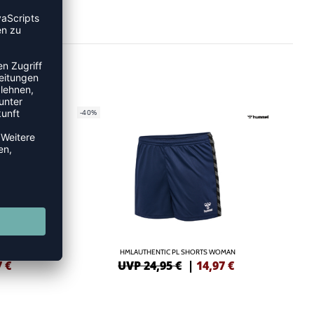
-40%
ANTS
HMLAUTHENTIC PL SHORTS WOMAN
7
€
UVP 24,95 €
|
14,97
€